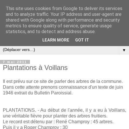
This site uses cookies from Google to deliver its services
and to analyze traffic. Your IP address and user-agent are
shared with Google along with performance and security
metrics to ensure quality of service, generate usage
statistics, and to detect and address abuse.
LEARN MORE
GOT IT
▼
7 mai 2011
Plantations à Voillans
Il est prévu sur ce site de parler des arbres de la commune.
Dans cette attente prenons connaissance d'un texte de juin
1946 extrait du Bulletin Paroissial.
PLANTATIONS. - Au début de l'année, il y a eu à Voillans,
une véritable fièvre pour planter des arbres fruitiers.
Le record est détenu par : René Champroy : 45 arbres.
Puis il y a Roger Champroy : 30