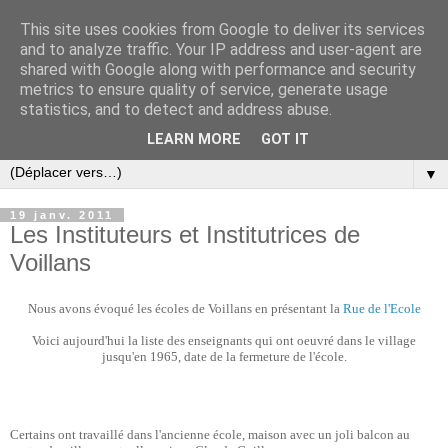
This site uses cookies from Google to deliver its services
and to analyze traffic. Your IP address and user-agent are
shared with Google along with performance and security
metrics to ensure quality of service, generate usage
statistics, and to detect and address abuse.
LEARN MORE
GOT IT
▼
19 janv. 2011
Les Instituteurs et Institutrices de
Voillans
Nous avons évoqué les écoles de Voillans en présentant la
Rue de l'Ecole
Voici aujourd'hui la liste des enseignants qui ont oeuvré dans le village
jusqu'en 1965, date de la fermeture de l'école.
Certains ont travaillé dans l'ancienne école, maison avec un joli balcon au