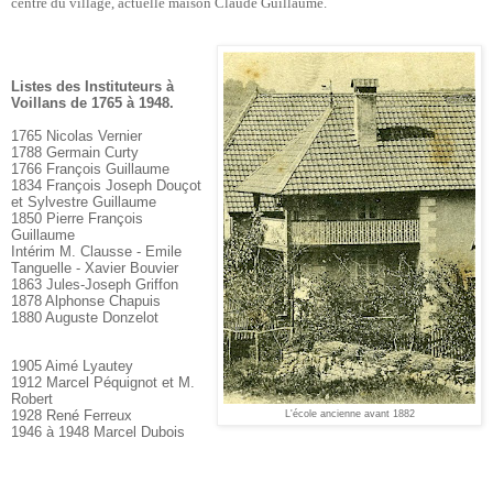
centre du village, actuelle maison Claude Guillaume.
Listes des Instituteurs à
Voillans de 1765 à 1948.
1765 Nicolas Vernier
1788 Germain Curty
1766 François Guillaume
1834 François Joseph Douçot
et Sylvestre Guillaume
1850 Pierre François
Guillaume
Intérim M. Clausse - Emile
Tanguelle - Xavier Bouvier
1863 Jules-Joseph Griffon
1878 Alphonse Chapuis
1880 Auguste Donzelot
1905 Aimé Lyautey
1912 Marcel Péquignot et M.
Robert
1928 René Ferreux
L'école ancienne avant 1882
1946 à 1948 Marcel Dubois