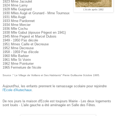
1923 Mme Jacoulet
1924 Mme Lamy
1928 Mlle Guignard
L'école après 1882
1930 Mlles Augé et Grunard - Mme Tournoux
1931 Mlle Augé
1933 Mme Pardonnet
1934 Mme Mercier
1936 Mlle Cochu
1938 Mlle Gabut (épouse Pégeot en 1941)
1945 Mme Pegeot et Marcel Dubois
1949 - 1950 Pas décole
1951 Mmes Caille et Decreuse
1952 Mme Decreuse
1958 - 1959 Pas d'école
1960 Mlle Barbier
1961 Mlle St Voirin
1962 Mme Pointurier
1965 Fermeture de l'école
Source :" Le Village de Voillans et Ses Habitants" Pierre Guillaume 0ctobre 1995.
Aujourd'hui, les enfants prennent le ramassage scolaire pour rejoindre
l'Ecole d'Autechaux
.
De nos jours la maison d'Ecole est toujours Mairie - Les deux logements
sont loués - L'aile gauche a été aménagée en Salle des Fêtes.