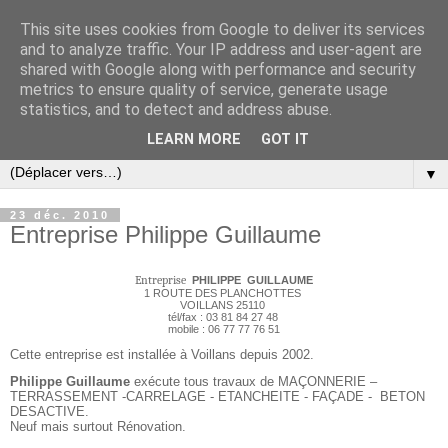
This site uses cookies from Google to deliver its services
and to analyze traffic. Your IP address and user-agent are
shared with Google along with performance and security
metrics to ensure quality of service, generate usage
statistics, and to detect and address abuse.
LEARN MORE
GOT IT
▼
23 déc. 2010
Entreprise Philippe Guillaume
Entreprise
PHILIPPE
GUILLAUME
1 ROUTE DES PLANCHOTTES
VOILLANS 25110
tél/fax : 03 81 84 27 48
mobile : 06 77 77 76 51
Cette entreprise est installée à Voillans depuis 2002.
Philippe Guillaume
exécute tous travaux de
MAÇONNERIE –
TERRASSEMENT -CARRELAGE - ETANCHEITE - FAÇADE - BETON
DESACTIVE.
Neuf mais surtout Rénovation.