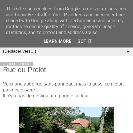
This site uses cookies from Google to deliver its services
and to analyze traffic. Your IP address and user-agent are
shared with Google along with performance and security
metrics to ensure quality of service, generate usage
statistics, and to detect and address abuse.
LEARN MORE
GOT IT
▼
7 juil. 2010
Rue du Prelot
Voici une autre rue sans panneau, mais là aussi ce n'était
pas nécessaire !
Il n'y a pas de destinataire pour le facteur.