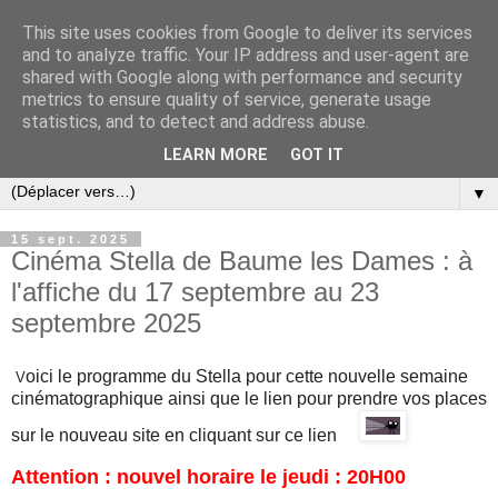
This site uses cookies from Google to deliver its services
and to analyze traffic. Your IP address and user-agent are
shared with Google along with performance and security
metrics to ensure quality of service, generate usage
statistics, and to detect and address abuse.
LEARN MORE
GOT IT
▼
15 sept. 2025
Cinéma Stella de Baume les Dames : à
l'affiche du 17 septembre au 23
septembre 2025
oici le programme du Stella pour cette nouvelle semaine
V
cinématographique ainsi que l
e lien pour prendre vos places
sur
le nouveau site en cliquant sur ce lien
Attention : nouvel horaire le jeudi : 20H00