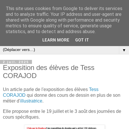
This site uses cookies from Google to deliver its services
and to analyze traffic. Your IP address and user-agent are
shared with Google along with performance and security
metrics to ensure quality of service, generate usage
statistics, and to detect and address abuse.
LEARN MORE
GOT IT
▼
2 juil. 2025
Exposition des élèves de Tess
CORAJOD
Un article parle de l'exposition des élèves
Tess
CORAJOD
qui donne des cours de dessin en plus de son
métier d'
illustratrice
.
Elle propose entre le 19 juillet et le 3 août des journées de
cours spécifiques.