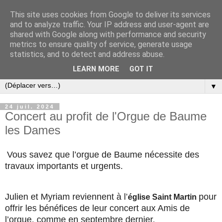
This site uses cookies from Google to deliver its services
and to analyze traffic. Your IP address and user-agent are
shared with Google along with performance and security
metrics to ensure quality of service, generate usage
statistics, and to detect and address abuse.
LEARN MORE
GOT IT
▼
24 juil. 2024
Concert au profit de l'Orgue de Baume
les Dames
Vous savez que l’orgue de Baume nécessite des
travaux importants et urgents.
Julien et Myriam reviennent à l
pour
’
église Saint Martin
offrir les bénéfices de leur concert aux Amis de
l’orgue, comme en septembre dernier.