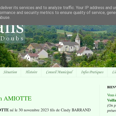
eliver its services and to analyze traffic. Your IP address and 
ormance and security metrics to ensure quality of service, gen
abuse.
Situation
Histoire
Conseil Municipal
Infos Pratiques
Li
BIEN
Vous ê
dam AMIOTTE
Voill
(On p
OTTE
né le 30 novembre 2023 fils de Cindy BARRAND
prése