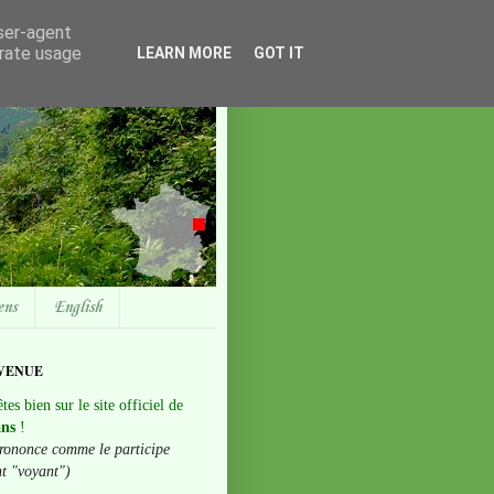
user-agent
erate usage
LEARN MORE
GOT IT
ens
English
VENUE
tes bien sur le site officiel de
ans
!
rononce comme le participe
nt "voyant")