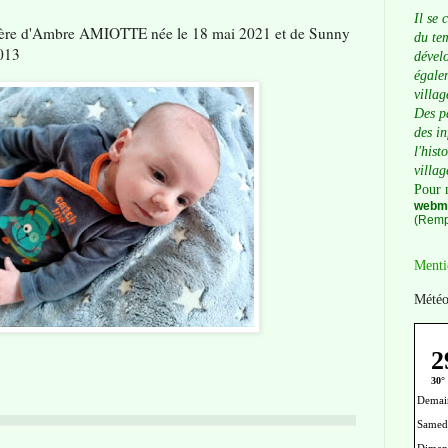
Il se 
 frère d'Ambre AMIOTTE née le 18 mai 2021 et de Sunny
du tem
2013
dévelo
égalem
villag
Des p
des i
l'hist
villag
Pour 
webma
(Remp
Menti
Météo