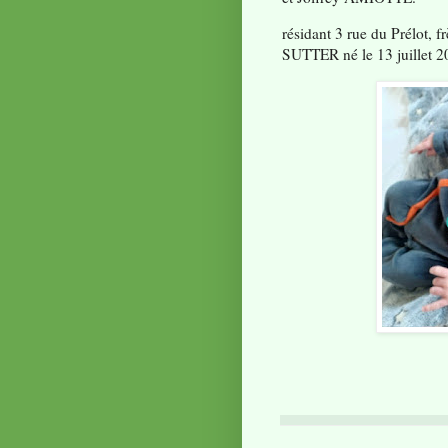
résidant 3 rue du Prélot,
SUTTER né le 13 juillet 