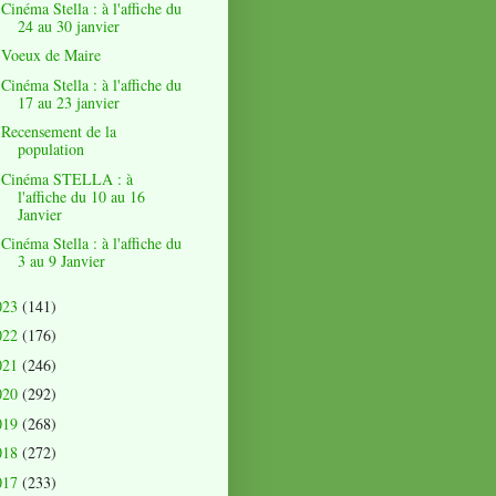
Cinéma Stella : à l'affiche du
24 au 30 janvier
Voeux de Maire
Cinéma Stella : à l'affiche du
17 au 23 janvier
Recensement de la
population
Cinéma STELLA : à
l'affiche du 10 au 16
Janvier
Cinéma Stella : à l'affiche du
3 au 9 Janvier
023
(141)
022
(176)
021
(246)
020
(292)
019
(268)
018
(272)
017
(233)