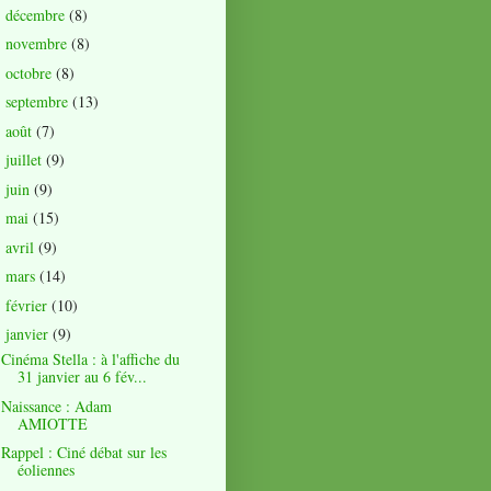
décembre
(8)
►
novembre
(8)
►
octobre
(8)
►
septembre
(13)
►
août
(7)
►
juillet
(9)
►
juin
(9)
►
mai
(15)
►
avril
(9)
►
mars
(14)
►
février
(10)
►
janvier
(9)
▼
Cinéma Stella : à l'affiche du
31 janvier au 6 fév...
Naissance : Adam
AMIOTTE
Rappel : Ciné débat sur les
éoliennes