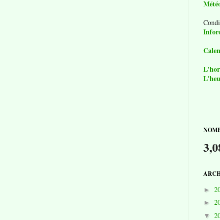
Mété
Condi
Infor
Calen
L'hor
L'heu
NOMB
3,0
ARCH
2
►
2
►
2
▼