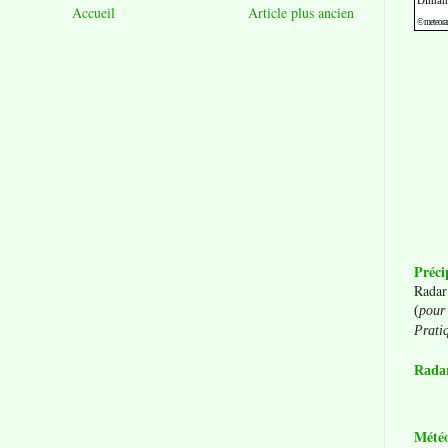
Accueil
Article plus ancien
Préci
Radar
(
pour 
Prati
Radar
Mété