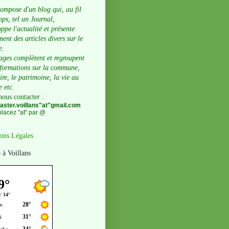
compose d'un blog qui, au fil
ps, tel un Journal,
ppe l'actualité et présente
ent des articles divers sur le
e.
ages complètent et regroupent
nformations sur la commune,
oire, le patrimoine, la vie au
e etc.
nous contacter
:
ster.voillans"at"gmail.com
lacez "at" par @
ons Légales
 à Voillans