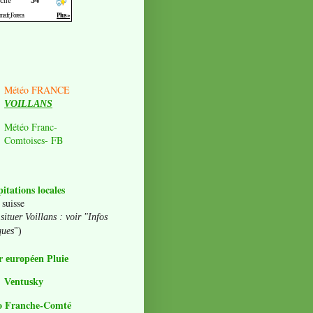
Météo FRANCE
VOILLANS
Météo Franc-
Comtoises- FB
pitations locales
 suisse
situer Voillans : voir "Infos
ques
")
 européen Pluie
Ventusky
o Franche-Comté