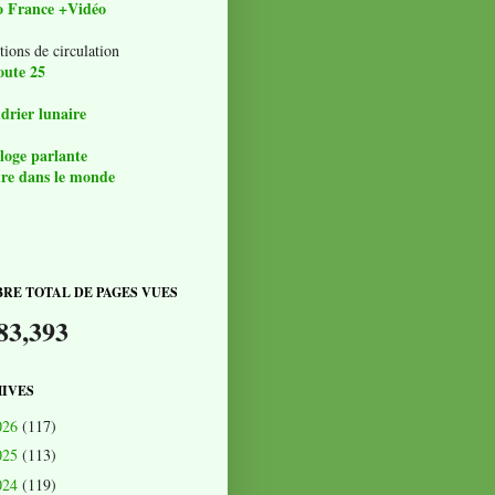
o France +Vidéo
tions de circulation
oute 25
drier lunaire
loge parlante
re dans le monde
RE TOTAL DE PAGES VUES
83,393
IVES
026
(117)
025
(113)
024
(119)