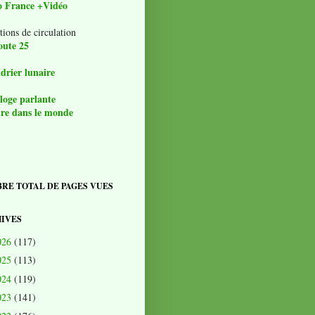
o France +Vidéo
tions de circulation
oute 25
drier lunaire
loge parlante
re dans le monde
RE TOTAL DE PAGES VUES
IVES
026
(117)
025
(113)
024
(119)
023
(141)