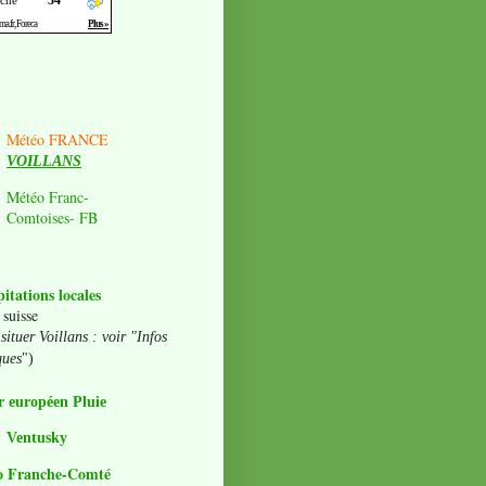
Météo FRANCE
VOILLANS
Météo Franc-
Comtoises- FB
pitations locales
 suisse
situer Voillans : voir "Infos
ques
")
 européen Pluie
Ventusky
o Franche-Comté