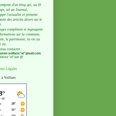
compose d'un blog qui, au fil
ps, tel un Journal,
ppe l'actualité et présente
ent des articles divers sur le
e.
ages complètent et regroupent
nformations sur la commune,
oire, le patrimoine, la vie au
e etc.
nous contacter
:
ster.voillans"at"gmail.com
lacez "at" par @
ons Légales
 à Voillans