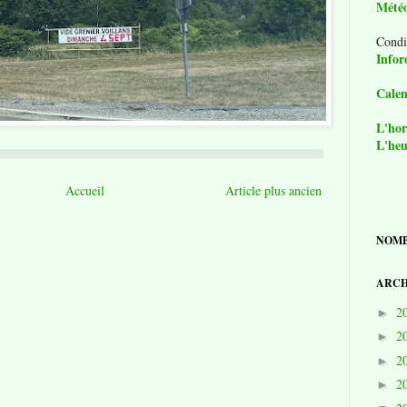
Mété
Condi
Infor
Calen
L'hor
L'heu
Accueil
Article plus ancien
NOMB
ARCH
2
►
2
►
2
►
2
►