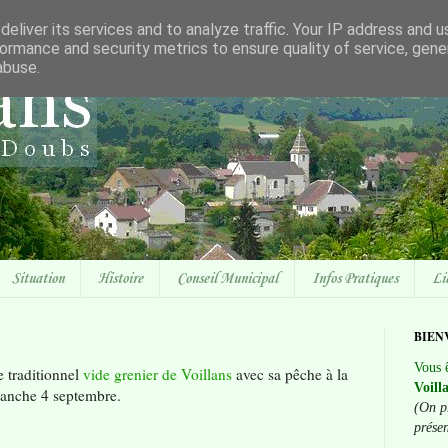
eliver its services and to analyze traffic. Your IP address and 
ormance and security metrics to ensure quality of service, gen
abuse.
Situation
Histoire
Conseil Municipal
Infos Pratiques
Li
BIEN
Vous ê
e traditionnel
vide grenier de Voillans
avec sa pêche à la
Voill
imanche 4 septembre.
(On p
prése