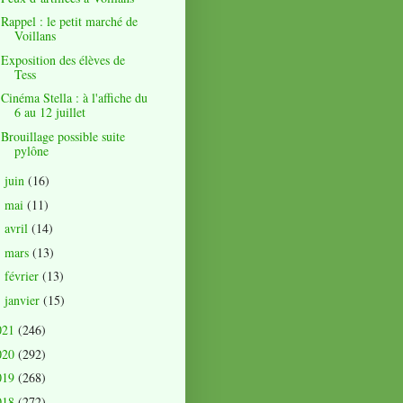
Rappel : le petit marché de
Voillans
Exposition des élèves de
Tess
Cinéma Stella : à l'affiche du
6 au 12 juillet
Brouillage possible suite
pylône
juin
(16)
►
mai
(11)
►
avril
(14)
►
mars
(13)
►
février
(13)
►
janvier
(15)
►
021
(246)
020
(292)
019
(268)
018
(272)