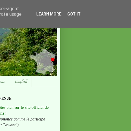
user-agent
erate usage
LEARN MORE
GOT IT
ens
English
VENUE
tes bien sur le site officiel de
ans
!
rononce comme le participe
nt "voyant")