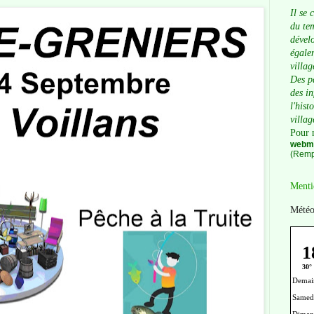
Il se 
du tem
dévelo
égalem
villag
Des p
des i
l'hist
villag
Pour 
webma
(Remp
Menti
Météo