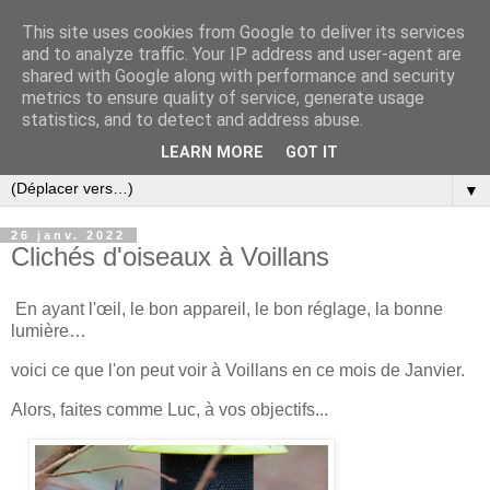
This site uses cookies from Google to deliver its services
and to analyze traffic. Your IP address and user-agent are
shared with Google along with performance and security
metrics to ensure quality of service, generate usage
statistics, and to detect and address abuse.
LEARN MORE
GOT IT
▼
26 janv. 2022
Clichés d'oiseaux à Voillans
En ayant l'œil, le bon appareil, le bon réglage, la bonne
lumière…
voici ce que l'on peut voir à Voillans en ce mois de Janvier.
Alors, faites comme Luc, à vos objectifs...