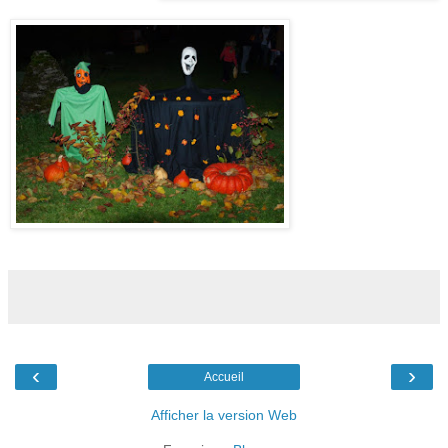
‹
›
Accueil
Afficher la version Web