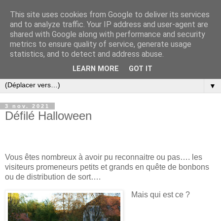
This site uses cookies from Google to deliver its services
and to analyze traffic. Your IP address and user-agent are
shared with Google along with performance and security
metrics to ensure quality of service, generate usage
statistics, and to detect and address abuse.
LEARN MORE
GOT IT
▼
3 nov. 2021
Défilé Halloween
Vous êtes nombreux à avoir pu reconnaitre ou pas…. les
visiteurs promeneurs petits et grands en quête de bonbons
ou de distribution de sort….
Mais qui est ce ?