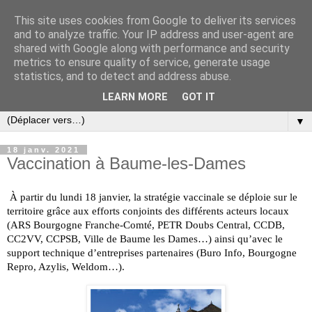
This site uses cookies from Google to deliver its services
and to analyze traffic. Your IP address and user-agent are
shared with Google along with performance and security
metrics to ensure quality of service, generate usage
statistics, and to detect and address abuse.
LEARN MORE
GOT IT
▼
18 janv. 2021
Vaccination à Baume-les-Dames
À partir du lundi 18 janvier, la stratégie vaccinale se déploie sur le 
territoire grâce aux efforts conjoints des différents acteurs locaux 
(ARS Bourgogne Franche-Comté, PETR Doubs Central, CCDB, 
CC2VV, CCPSB, Ville de Baume les Dames…) ainsi qu’avec le 
support technique d’entreprises partenaires (Buro Info, 
Bourgogne 
Repro, Azylis, Weldom…).