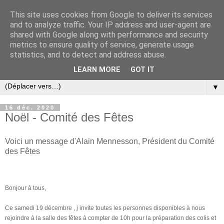
This site uses cookies from Google to deliver its services
and to analyze traffic. Your IP address and user-agent are
shared with Google along with performance and security
metrics to ensure quality of service, generate usage
statistics, and to detect and address abuse.
LEARN MORE
GOT IT
▼
16 déc. 2020
Noël - Comité des Fêtes
Voici un message d'Alain Mennesson, Président du Comité
des Fêtes
Bonjour à tous,
Ce samedi 19 décembre , j invite toutes les personnes disponibles à nous
rejoindre à la salle des fêtes à compter de 10h pour la préparation des colis et