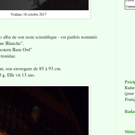
Voillans 18 octobre 2017
yto alba de son nom scientifique - est parfois nommée
me Blanche".
Western Barn Owl"
Tytonidae.
 cm, son envergure de 85 à 93 cm.
 g. Elle vit 13 ans.
Préci
Radar
(
pour 
Prati
Radar
Mété