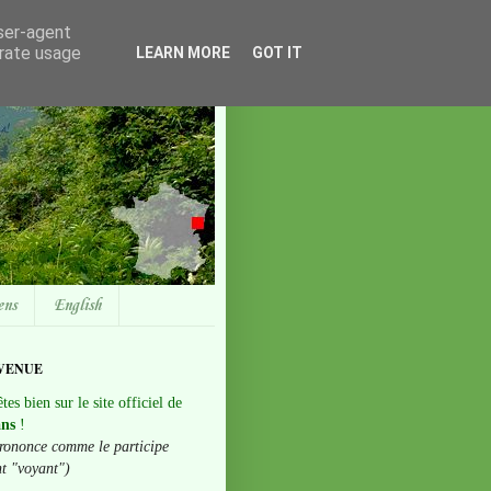
user-agent
erate usage
LEARN MORE
GOT IT
ens
English
VENUE
tes bien sur le site officiel de
ans
!
rononce comme le participe
nt "voyant")