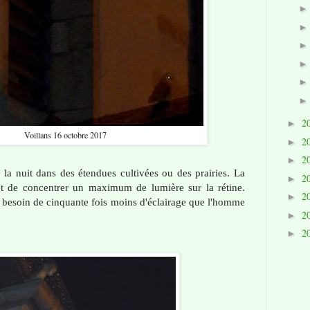
2
►
Voillans 16 octobre 2017
2
►
2
►
 la nuit dans des étendues cultivées ou des prairies. La
2
►
t de concentrer un maximum de lumière sur la rétine.
2
►
 a besoin de cinquante fois moins d'éclairage que l'homme
2
►
2
►