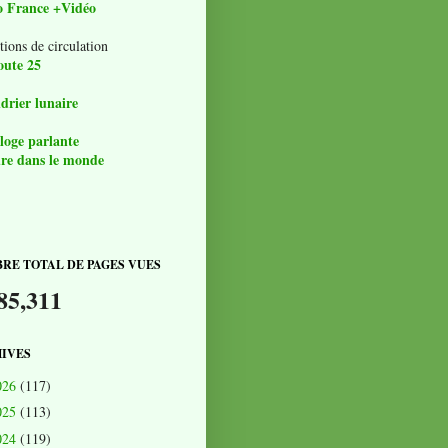
o France +Vidéo
tions de circulation
oute 25
drier lunaire
loge parlante
re dans le monde
RE TOTAL DE PAGES VUES
85,311
IVES
026
(117)
025
(113)
024
(119)