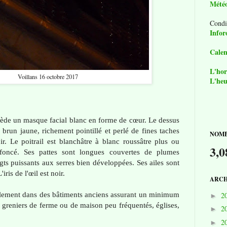
Mété
Condi
Infor
Calen
L'hor
Voillans 16 octobre 2017
L'heu
ssède un masque facial blanc en forme de cœur. Le dessus
 brun jaune, richement pointillé et perlé de fines taches
NOMB
ir. Le poitrail est blanchâtre à blanc roussâtre plus ou
3,0
foncé. Ses pattes sont longues couvertes de plumes
ts puissants aux serres bien développées. Ses ailes sont
'iris de l'œil est noir.
ARCH
uellement dans des bâtiments anciens assurant un minimum
2
►
 greniers de ferme ou de maison peu fréquentés, églises,
2
►
2
►