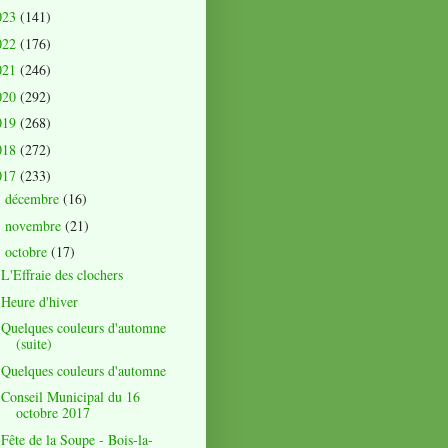
023
(141)
022
(176)
021
(246)
020
(292)
019
(268)
018
(272)
017
(233)
décembre
(16)
►
novembre
(21)
►
octobre
(17)
▼
L'Effraie des clochers
Heure d'hiver
Quelques couleurs d'automne
(suite)
Quelques couleurs d'automne
Conseil Municipal du 16
octobre 2017
Fête de la Soupe - Bois-la-