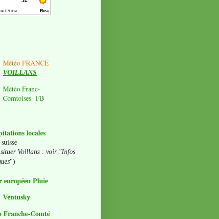
Météo FRANCE
VOILLANS
Météo Franc-
Comtoises- FB
pitations locales
 suisse
situer Voillans : voir "Infos
ques
")
 européen Pluie
Ventusky
o Franche-Comté