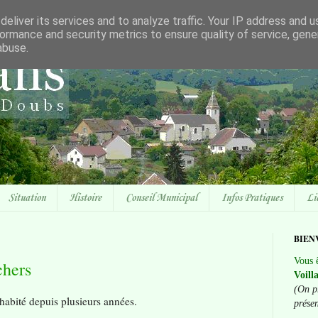
eliver its services and to analyze traffic. Your IP address and 
ormance and security metrics to ensure quality of service, gen
abuse.
Situation
Histoire
Conseil Municipal
Infos Pratiques
Li
BIEN
Vous ê
chers
Voill
(On p
 habité depuis plusieurs années.
prése