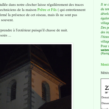
stallée dans notre clocher laisse régulièrement des traces
Il se 
s techniciens de la maison
Prêtre et Fils
( qui entretiennent
du tem
dévelo
irmé la présence de cet oiseau, mais ils ne sont pas
égalem
t souvent.
villag
Des p
urprendre à l'extérieur puisqu'il chasse de nuit.
des i
oirs ...
l'hist
villag
Pour 
webma
(Remp
Menti
Météo