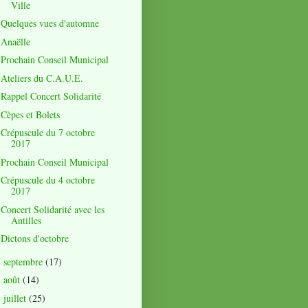
Ville
Quelques vues d'automne
Anaëlle
Prochain Conseil Municipal
Ateliers du C.A.U.E.
Rappel Concert Solidarité
Cèpes et Bolets
Crépuscule du 7 octobre
2017
Prochain Conseil Municipal
Crépuscule du 4 octobre
2017
Concert Solidarité avec les
Antilles
Dictons d'octobre
septembre
(17)
►
août
(14)
►
juillet
(25)
►