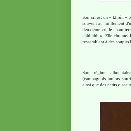
Son cri est un « khrûh » o
souvent au ronflement d'u
deuxième cri, le chant ter
chhhhhh ». Elle chuinte. 
ressemblant à des soupirs
Son régime alimentair
(campagnols mulots souris
ainsi que des petits oisea