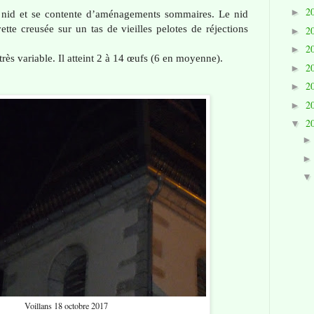
2
►
 nid et se contente d’aménagements sommaires. Le nid
ette creusée sur un tas de vieilles pelotes de réjections
2
►
2
►
rès variable. Il atteint 2 à 14 œufs (6 en moyenne).
2
►
2
►
2
►
2
▼
Voillans 18 octobre 2017