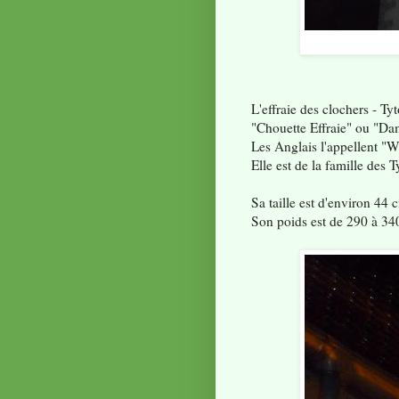
L'effraie des clochers - T
"Chouette Effraie" ou "Da
Les Anglais l'appellent "
Elle est de la famille des 
Sa taille est d'environ 44
Son poids est de 290 à 340