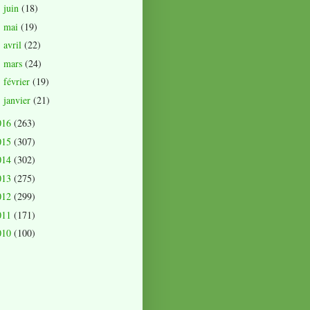
juin
(18)
►
mai
(19)
►
avril
(22)
►
mars
(24)
►
février
(19)
►
janvier
(21)
►
016
(263)
015
(307)
014
(302)
013
(275)
012
(299)
011
(171)
010
(100)