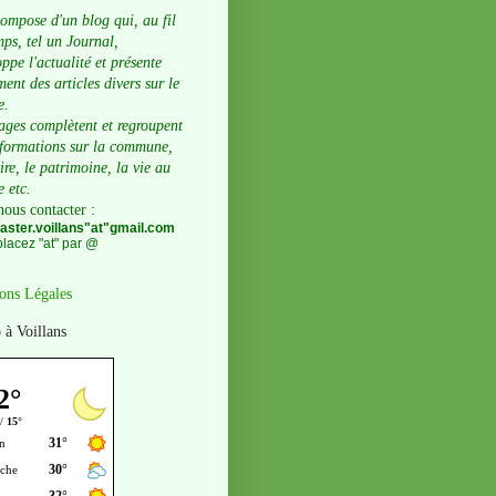
compose d'un blog qui, au fil
ps, tel un Journal,
ppe l'actualité et présente
ent des articles divers sur le
e.
ages complètent et regroupent
nformations sur la commune,
oire, le patrimoine, la vie au
e etc.
nous contacter
:
ster.voillans"at"gmail.com
lacez "at" par @
ons Légales
 à Voillans