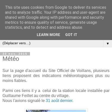
This site uses cookies from Google to deliver its services
and to analyze traffic. Your IP address and user-agent are
shared with Google along with performance and security
metrics to ensure quality of service, generate usage
statistics, and to detect and address abuse.
LEARN MORE
GOT IT
▼
30 nov. 2015
Météo
Sur la page d'accueil du Site Officiel de Voillans, plusieurs
liens proposent des indications météorologiques plus ou
moins fiables.
Parmi ces liens il y a celui de la station locale installée par
Guillaume Feillet au centre du village.
Nous l'avions signalé le
31 août dernier
.