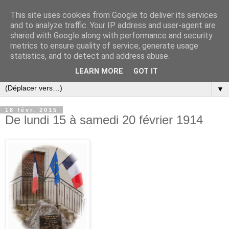
This site uses cookies from Google to deliver its services
and to analyze traffic. Your IP address and user-agent are
shared with Google along with performance and security
metrics to ensure quality of service, generate usage
statistics, and to detect and address abuse.
LEARN MORE
GOT IT
▼
18 févr. 2015
De lundi 15 à samedi 20 février 1914