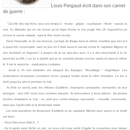
Louis Pergaud écrit dans son carnet
de guerre :
"J'ai été très mal fichu tous ces temps-ci - rhume - grippe - courbature - fièvre - sueurs la
nuit. Vu Mistarlet qui ne me trouve qu'un léger rhume et m'a purgé hier 19. Aujourd'hui j'ai
encore le ventre malade, mais la tête moins lourde.
Dans l'intervalle, la 2e est revenue, j'ai logé de Barge dans la même chambre que moi et il
a quasi été convenable, sauf un jour où il était saoul et sacrait contre le capitaine Mignon et
son doublard un feignant ! à propos de je ne sais plus quoi. Il y a des mouchards à la 2e
parmi les ss-offs. L'un lui a répété que je ne voudrais jamais coucher après lui dans le même
lit. Il me le reproche - explications cordiales.
Jeudi à 2h nos batteries ont attaqué les Eparges. "Bousillage " magnifique. Les
éclatements incessants couvraient d'une opaque fumée toute la crête forestière. Le feu a
duré jusqu'au soir et pendant la nuit.
Ai dîné ce soir-là avec les officiers d'artillerie, charmants camarades, enchantés de leur
besogne - vers 10h nous nous sommes séparés ils retournaient à leurs pièces - les phares
boches éclairaient la nuit - au petit jour contre-attaque repoussée - nouvelle canonnade,
ainsi que l'après-midi et le lendemain matin.
Les trois questions du lieutenant d'artillerie et du capitaine Mercier pour savoir si un invité
est franc :
- Vous êtes-vous déjà b...?
- Au lit après avoir lâché un pet, ne vous est-il pas arrivé d'agiter la couverture pour laisser