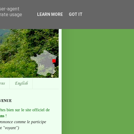
user-agent
erate usage
LEARN MORE
GOT IT
ens
English
VENUE
tes bien sur le site officiel de
ans
!
rononce comme le participe
nt "voyant")