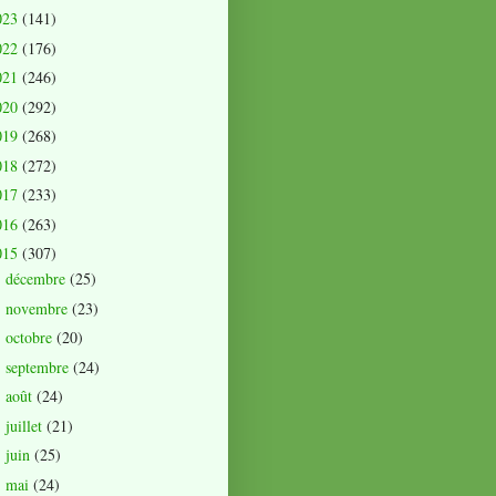
023
(141)
022
(176)
021
(246)
020
(292)
019
(268)
018
(272)
017
(233)
016
(263)
015
(307)
décembre
(25)
►
novembre
(23)
►
octobre
(20)
►
septembre
(24)
►
août
(24)
►
juillet
(21)
►
juin
(25)
►
mai
(24)
►