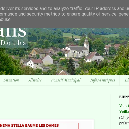
eliver its services and to analyze traffic. Your IP address and 
ormance and security metrics to ensure quality of service, gen
abuse.
Situation
Histoire
Conseil Municipal
Infos Pratiques
Li
BIEN
Vous ê
Voill
(On p
prése