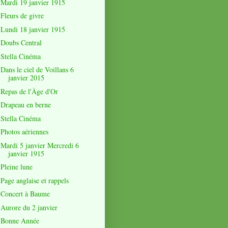
Mardi 19 janvier 1915
Fleurs de givre
Lundi 18 janvier 1915
Doubs Central
Stella Cinéma
Dans le ciel de Voillans 6
janvier 2015
Repas de l'Âge d'Or
Drapeau en berne
Stella Cinéma
Photos aériennes
Mardi 5 janvier Mercredi 6
janvier 1915
Pleine lune
Page anglaise et rappels
Concert à Baume
Aurore du 2 janvier
Bonne Année