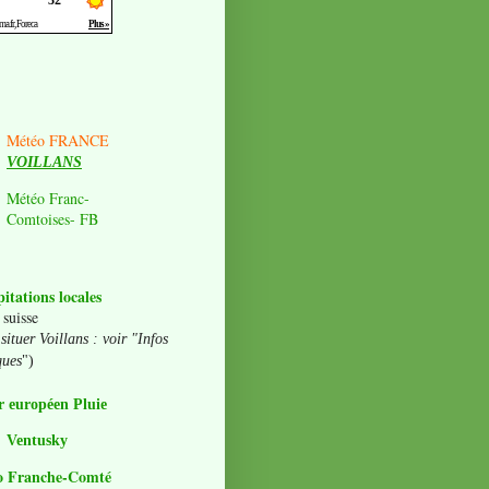
Météo FRANCE
VOILLANS
Météo Franc-
Comtoises- FB
pitations locales
 suisse
situer Voillans : voir "Infos
ques
")
 européen Pluie
Ventusky
o Franche-Comté