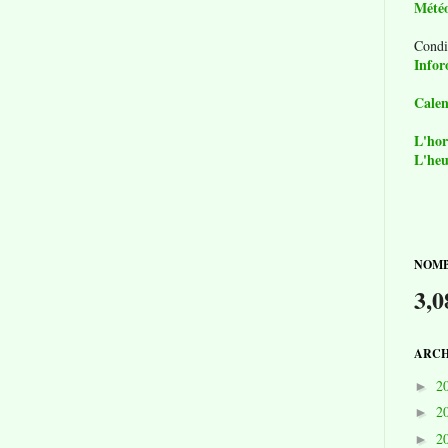
Mété
Condi
Infor
Calen
L'hor
L'heu
NOMB
3,0
ARCH
2
►
2
►
2
►