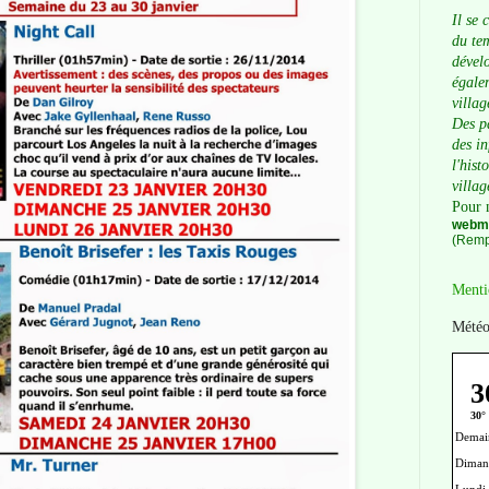
Il se 
du tem
dévelo
égalem
villag
Des p
des i
l'hist
villag
Pour 
webma
(Remp
Menti
Météo