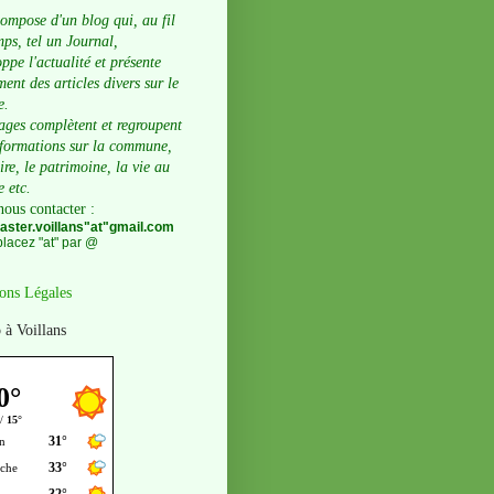
compose d'un blog qui, au fil
ps, tel un Journal,
ppe l'actualité et présente
ent des articles divers sur le
e.
ages complètent et regroupent
nformations sur la commune,
oire, le patrimoine, la vie au
e etc.
nous contacter
:
ster.voillans"at"gmail.com
lacez "at" par @
ons Légales
 à Voillans