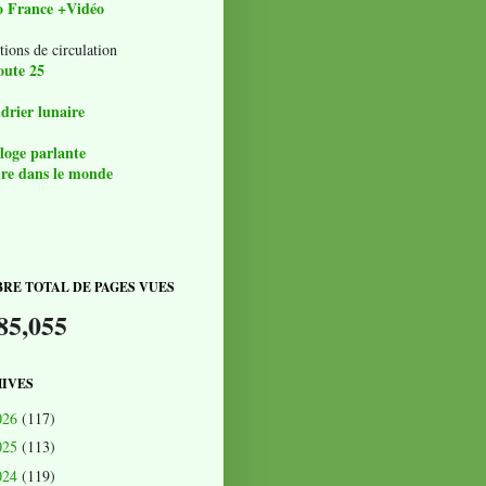
o France +Vidéo
tions de circulation
oute 25
drier lunaire
loge parlante
re dans le monde
RE TOTAL DE PAGES VUES
85,055
IVES
026
(117)
025
(113)
024
(119)