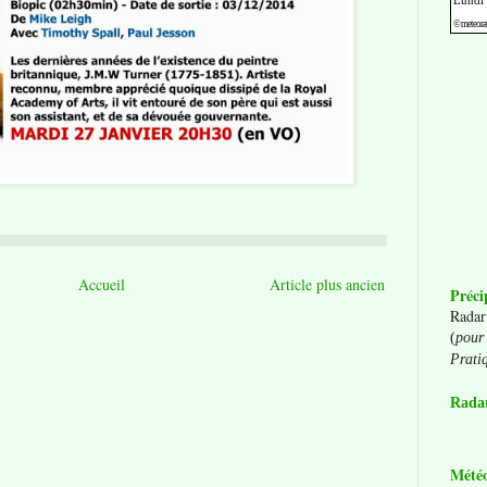
Accueil
Article plus ancien
Préci
Radar
(
pour 
Prati
Radar
Mété