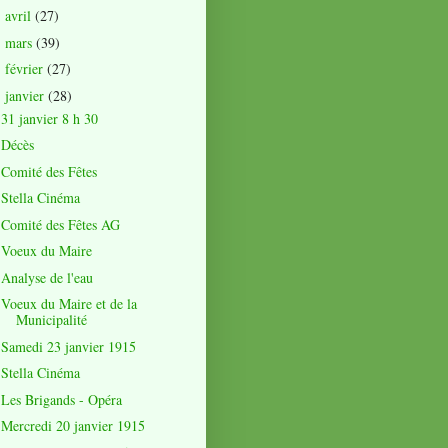
avril
(27)
►
mars
(39)
►
février
(27)
►
janvier
(28)
▼
31 janvier 8 h 30
Décès
Comité des Fêtes
Stella Cinéma
Comité des Fêtes AG
Voeux du Maire
Analyse de l'eau
Voeux du Maire et de la
Municipalité
Samedi 23 janvier 1915
Stella Cinéma
Les Brigands - Opéra
Mercredi 20 janvier 1915