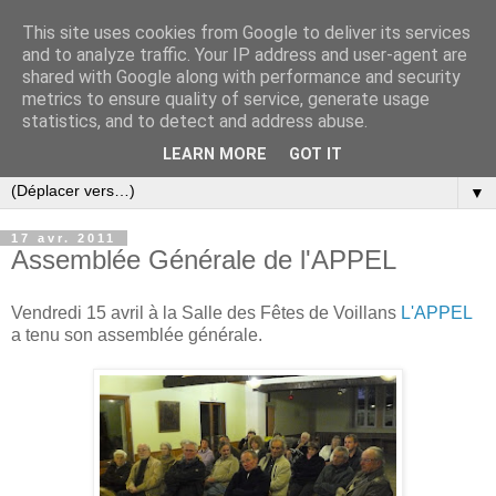
This site uses cookies from Google to deliver its services
and to analyze traffic. Your IP address and user-agent are
shared with Google along with performance and security
metrics to ensure quality of service, generate usage
statistics, and to detect and address abuse.
LEARN MORE
GOT IT
▼
17 avr. 2011
Assemblée Générale de l'APPEL
Vendredi 15 avril à la Salle des Fêtes de Voillans
L'APPEL
a tenu son assemblée générale.