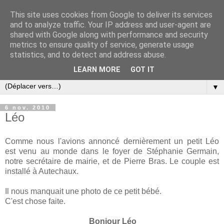
This site uses cookies from Google to deliver its services
and to analyze traffic. Your IP address and user-agent are
shared with Google along with performance and security
metrics to ensure quality of service, generate usage
statistics, and to detect and address abuse.
LEARN MORE
GOT IT
▼
6 nov. 2010
Léo
Comme nous l'avions annoncé dernièrement un petit Léo
est venu au monde dans le foyer de Stéphanie Germain,
notre secrétaire de mairie, et de Pierre Bras. Le couple est
installé à Autechaux.
Il nous manquait une photo de ce petit bébé.
C'est chose faite.
Bonjour Léo