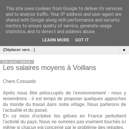
This site uses cookies from Google to deliver its services
and to analyze traffic. Your IP address and user-agent are
shared with Google along with performance and security
metrics to ensure quality of service, generate usage
statistics, and to detect and address abuse.
LEARN MORE
GOT IT
▼
22 oct. 2010
Les salaires moyens à Voillans
Chers Cossards
Après nous être préoccupés de l'environnement - nous y
reviendrons - il est temps de proposer quelques approches
du monde du travail dans notre village. Nous parlerons de
l'actualité et du passé.
En ce mois d'octobre les grèves en France perturbent
l'activité du pays. Nous ne sommes pas vraiment touchés ici
même si chacun est concerné par le problème des retraites.