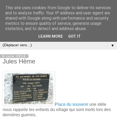
This site uses cookies from Google to deliver its services
and to analyze traffic. Your IP address and user-agent are
shared with Google along with performance and security
metrics to ensure quality of service, generate usage
statistics, and to detect and address abuse.
LEARN MORE
GOT IT
▼
6 juin 2014
Jules Hème
Place du souvenir
une stèle
nous rappelle les enfants du village qui sont morts lors des
dernières guerres.